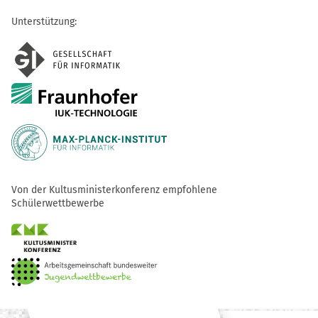
Unterstützung:
Von der Kultusministerkonferenz empfohlene
Schülerwettbewerbe