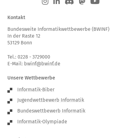
Kontakt
Bundesweite Informatikwettbewerbe (BWINF)
In der Raste 12
53129 Bonn
Tel.: 0228 - 3729000
E-Mail:
bwinf@bwinf.de
Unsere Wettbewerbe
Informatik-Biber
Jugendwettbewerb Informatik
Bundeswettbewerb Informatik
Informatik-Olympiade