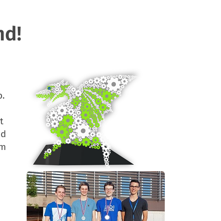
nd!
b.
t
ld
im