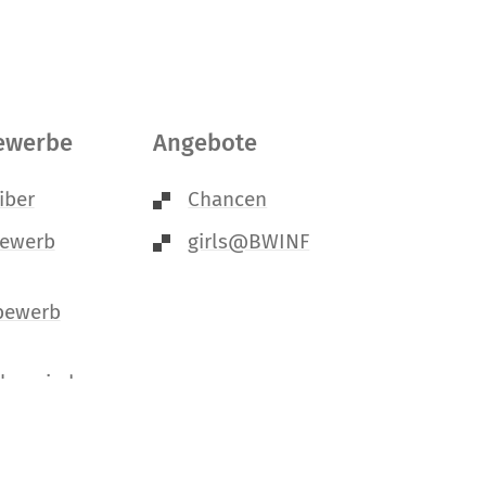
ewerbe
Angebote
iber
Chancen
bewerb
girls@BWINF
bewerb
Olympiade