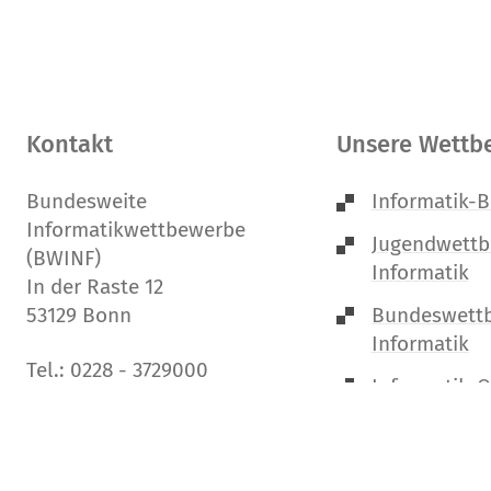
Kontakt
Unsere Wettb
Bundesweite
Informatik-B
Informatikwettbewerbe
Jugendwett
(BWINF)
Informatik
In der Raste 12
Bundeswett
53129 Bonn
Informatik
Tel.: 0228 - 3729000
Informatik-
E-Mail:
bwinf@bwinf.de