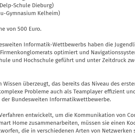
-Delp-Schule Dieburg)
onau-Gymnasium Kelheim)
öhe von 500 Euro.
esweiten Informatik-Wettbewerbs haben die Jugendli
en Firmenkonglomerats optimiert und Navigationssyst
chule und Hochschule geführt und unter Zeitdruck z
n Wissen überzeugt, das bereits das Niveau des ersten
komplexe Probleme auch als Teamplayer effizient und
nder der Bundesweiten Informatikwettbewerbe.
e Verfahren entwickelt, um die Kommunikation von Co
mart Home zusammenarbeiten, müssen sie einen Koo
orfen, die in verschiedenen Arten von Netzwerken sic