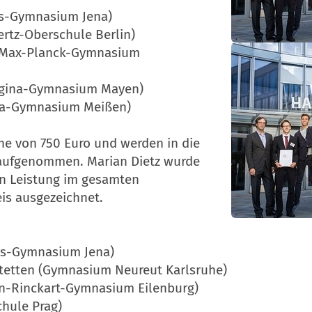
iss-Gymnasium Jena)
Hertz-Oberschule Berlin)
n (Max-Planck-Gymnasium
Megina-Gymnasium Mayen)
Afra-Gymnasium Meißen)
öhe von 750 Euro und werden in die
 aufgenommen. Marian Dietz wurde
n Leistung im gesamten
s ausgezeichnet.
eiss-Gymnasium Jena)
stetten (Gymnasium Neureut Karlsruhe)
tin-Rinckart-Gymnasium Eilenburg)
chule Prag)