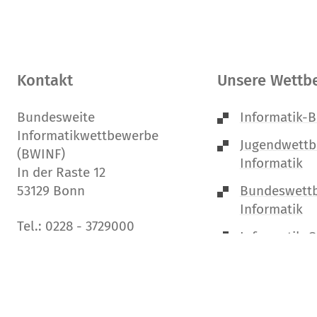
Kontakt
Unsere Wettb
Bundesweite
Informatik-B
Informatikwettbewerbe
Jugendwett
(BWINF)
Informatik
In der Raste 12
Bundeswett
53129 Bonn
Informatik
Tel.: 0228 - 3729000
Informatik-
E-Mail:
bwinf@bwinf.de
Impressum
Datenschutz
Kontakt