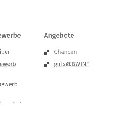
ewerbe
Angebote
iber
Chancen
bewerb
girls@BWINF
bewerb
Olympiade