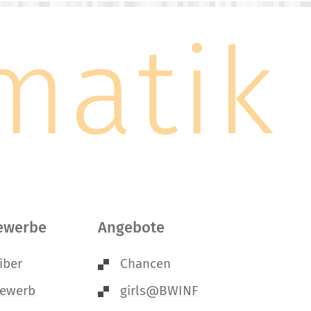
ewerbe
Angebote
iber
Chancen
bewerb
girls@BWINF