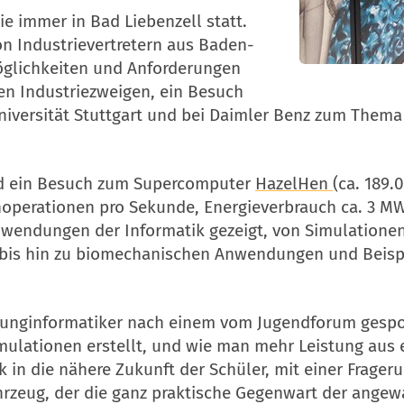
e immer in Bad Liebenzell statt.
n Industrievertretern aus Baden-
glichkeiten und Anforderungen
ven Industriezweigen, ein Besuch
versität Stuttgart und bei Daimler Benz zum Thema 
nd ein Besuch zum Supercomputer
HazelHen
(ca. 189.
perationen pro Sekunde, Energieverbrauch ca. 3 M
nwendungen der Informatik gezeigt, von Simulationen
 bis hin zu biomechanischen Anwendungen und Beisp
Junginformatiker nach einem vom Jugendforum gespo
lationen erstellt, und wie man mehr Leistung aus ei
ck in die nähere Zukunft der Schüler, mit einer Frag
rzeug, der die ganz praktische Gegenwart der angew