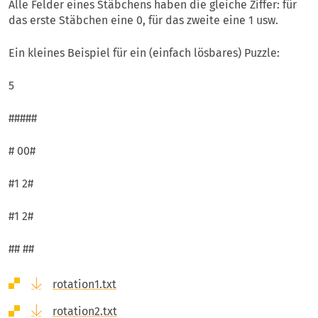
Alle Felder eines Stäbchens haben die gleiche Ziffer: für
das erste Stäbchen eine 0, für das zweite eine 1 usw.
Ein kleines Beispiel für ein (einfach lösbares) Puzzle:
5
#####
# 00#
#1 2#
#1 2#
## ##
rotation1.txt
rotation2.txt