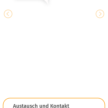
Vorheriges
N
Austausch und Kontakt