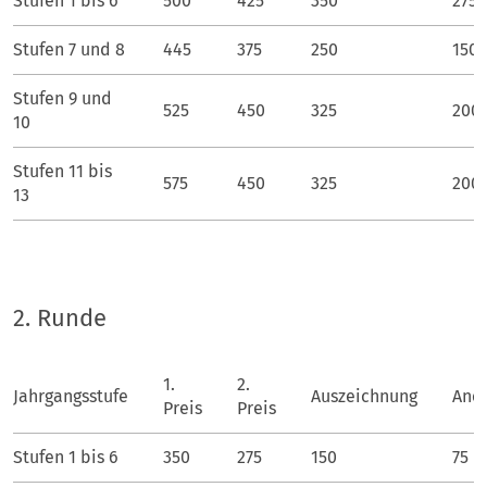
Stufen 1 bis 6
500
425
350
275
Stufen 7 und 8
445
375
250
150
Stufen 9 und
525
450
325
200
10
Stufen 11 bis
575
450
325
200
13
2. Runde
1.
2.
Jahrgangsstufe
Auszeichnung
Ane
Preis
Preis
Stufen 1 bis 6
350
275
150
75