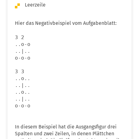
Leerzeile
Hier das Negativbeispiel vom Aufgabenblatt:
3 2
..o-o
..|..
o-o-o
3 3
..o..
..|..
..o..
..|..
o-o-o
In diesem Beispiel hat die Ausgangsfigur drei
Spalten und zwei Zeilen, in denen Plättchen