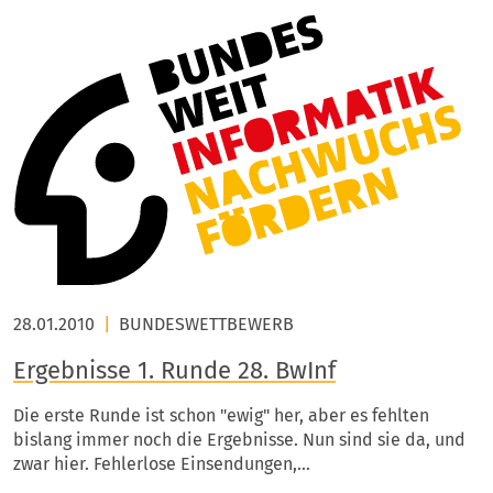
28.01.2010
|
BUNDESWETTBEWERB
Ergebnisse 1. Runde 28. BwInf
Die erste Runde ist schon "ewig" her, aber es fehlten
bislang immer noch die Ergebnisse. Nun sind sie da, und
zwar hier. Fehlerlose Einsendungen,…