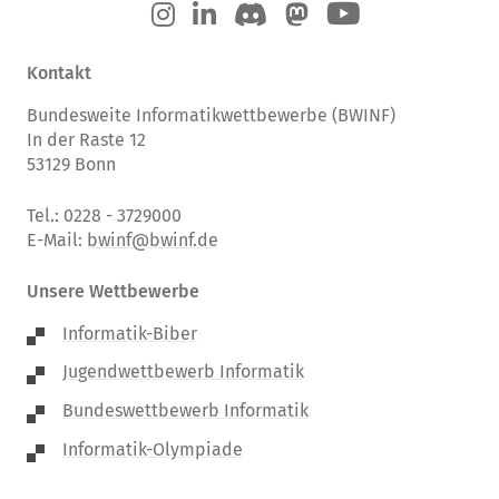
Kontakt
Bundesweite Informatikwettbewerbe (BWINF)
In der Raste 12
53129 Bonn
Tel.: 0228 - 3729000
E-Mail:
bwinf@bwinf.de
Unsere Wettbewerbe
Informatik-Biber
Jugendwettbewerb Informatik
Bundeswettbewerb Informatik
Informatik-Olympiade