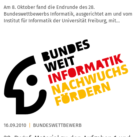
Am 8. Oktober fand die Endrunde des 28.
Bundeswettbewerbs Informatik, ausgerichtet am und vom
Institut für Informatik der Universität Freiburg, mit…
16.09.2010
|
BUNDESWETTBEWERB