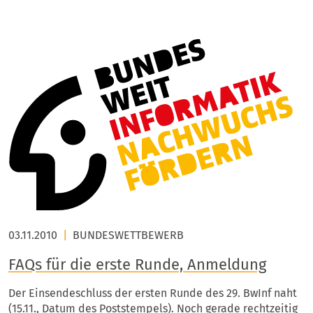
03.11.2010
|
BUNDESWETTBEWERB
FAQs für die erste Runde, Anmeldung
Der Einsendeschluss der ersten Runde des 29. BwInf naht
(15.11., Datum des Poststempels). Noch gerade rechtzeitig