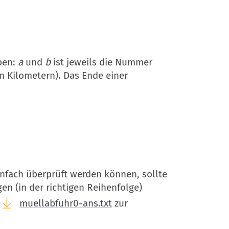
iben:
a
und
b
ist jeweils die Nummer
n Kilometern). Das Ende einer
nfach überprüft werden können, sollte
gen (in der richtigen Reihenfolge)
s
muellabfuhr0-ans.txt
zur